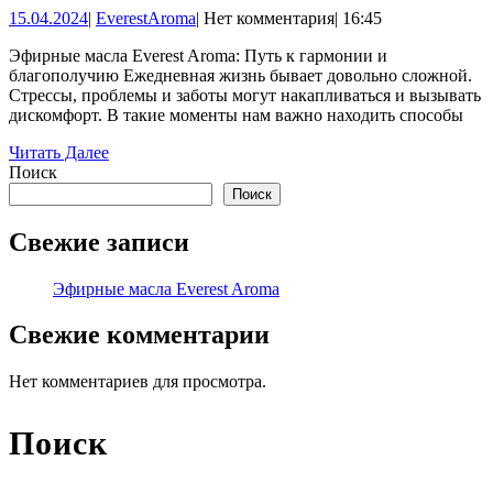
15.04.2024
EverestAroma
15.04.2024
|
EverestAroma
|
Нет комментария
|
16:45
Everest
Aroma
Эфирные масла Everest Aroma: Путь к гармонии и
благополучию Ежедневная жизнь бывает довольно сложной.
Стрессы, проблемы и заботы могут накапливаться и вызывать
дискомфорт. В такие моменты нам важно находить способы
Читать
Читать Далее
Далее
Поиск
Поиск
Свежие записи
Эфирные масла Everest Aroma
Свежие комментарии
Нет комментариев для просмотра.
Поиск