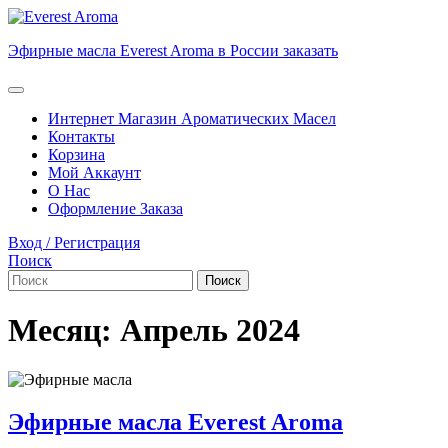
Перейти
к
Эфирные масла Everest Aroma в России заказать
содержимому
Перейти
к
Кнопка
содержимому
Открыть
Интернет Магазин Ароматических Масел
Контакты
Корзина
Мой Аккаунт
О Нас
Оформление Заказа
Кнопка
Вход
Вход / Регистрация
Закрыть
/
Поиск
Найти:
Регистрация
Месяц:
Апрель 2024
Эфирные
Эфирные масла Everest Aroma
масла