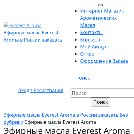
Перейти
Кнопка
к
Интернет Магазин
Открыть
содержимому
Ароматических
Перейти
Масел
к
Контакты
Эфирные масла Everest
содержимому
Корзина
Aroma в России заказать
Мой Аккаунт
О Нас
Оформление Заказа
Кнопка
Поиск
Закрыть
Вход
Вход / Регистрация
Найти:
/
Регистрация
Эфирные масла Everest Aroma в России заказать
Без
рубрики
Эфирные масла Everest Aroma
Эфирные масла Everest Aroma