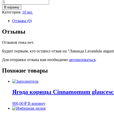
Количество
товара
В корзину
Лаванда
Категория:
10 мл.
Lavandula
angustifolia
Отзывы (0)
10
ml
Отзывы
Отзывов пока нет.
Будьте первым, кто оставил отзыв на “Лаванда Lavandula angusti
Для отправки отзыва вам необходимо
авторизоваться
.
Похожие товары
Ягода корицы Cinnamomum glaucesc
900,00
₽
В корзину