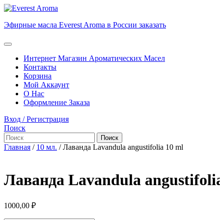
Перейти
к
Эфирные масла Everest Aroma в России заказать
содержимому
Перейти
к
Кнопка
содержимому
Открыть
Интернет Магазин Ароматических Масел
Контакты
Корзина
Мой Аккаунт
О Нас
Оформление Заказа
Кнопка
Вход
Вход / Регистрация
Закрыть
/
Поиск
Найти:
Регистрация
Главная
/
10 мл.
/ Лаванда Lavandula angustifolia 10 ml
Лаванда Lavandula angustifoli
1000,00
₽