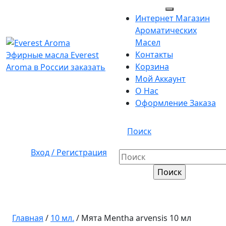
Перейти
Кнопка
к
Интернет Магазин
Открыть
содержимому
Ароматических
Перейти
Масел
к
Контакты
Эфирные масла Everest
содержимому
Корзина
Aroma в России заказать
Мой Аккаунт
О Нас
Оформление Заказа
Кнопка
Поиск
Закрыть
Вход
Вход / Регистрация
Найти:
/
Регистрация
Главная
/
10 мл.
/ Мята Mentha arvensis 10 мл