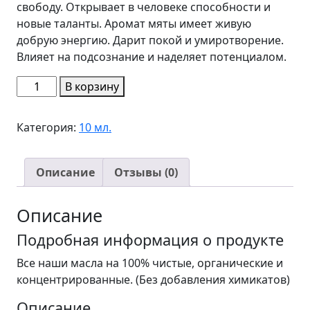
свободу. Открывает в человеке способности и
новые таланты. Аромат мяты имеет живую
добрую энергию. Дарит покой и умиротворение.
Влияет на подсознание и наделяет потенциалом.
Количество
В корзину
товара
Мята
Категория:
10 мл.
Mentha
arvensis
10
Описание
Отзывы (0)
мл
Описание
Подробная информация о продукте
Все наши масла на 100% чистые, органические и
концентрированные. (Без добавления химикатов)
Описание